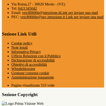
Via Roma,27 - 30020 Meolo - (VE)
Tel:
0421345042
Email:
veic80600p@istruzione.it
Link per inviare una mail
PEC:
veic80600p@pec.istruzione.it
Link per inviare una mail
Sezione Link Utili
Cookie policy
Note legali
Informativa Privacy
Ufficio Relazioni con il Pubblico
Dichiarazione di accessibilità
Obiettivi di accessibilità
Whistleblowing
Gestione consensi cookie
Amministrazione trasparente
Pagina visualizzata
533
volte
Sezione Copyright