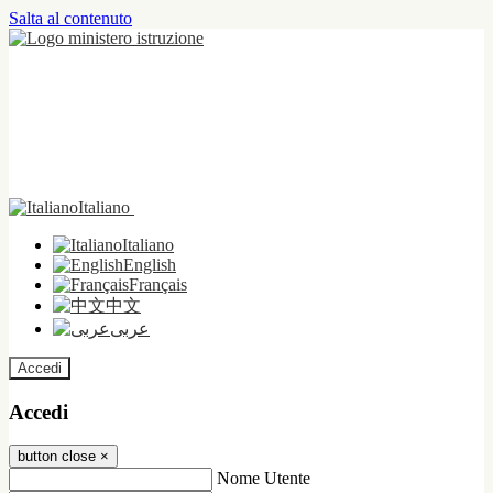
Salta al contenuto
Italiano
Italiano
English
Français
中文
عربى
Accedi
Accedi
button close
×
Nome Utente