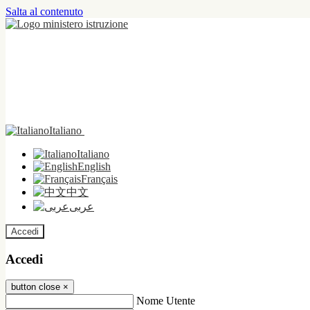
Salta al contenuto
Italiano
Italiano
English
Français
中文
عربى
Accedi
Accedi
button close
×
Nome Utente