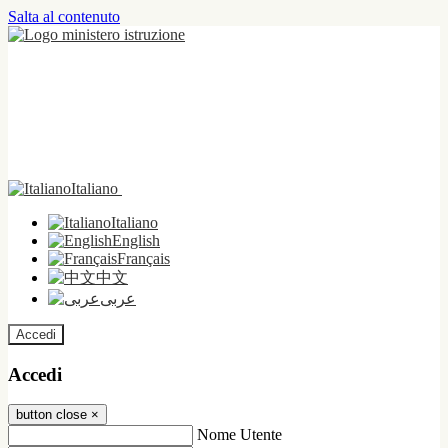
Salta al contenuto
Italiano
Italiano
English
Français
中文
عربى
Accedi
Accedi
button close
×
Nome Utente