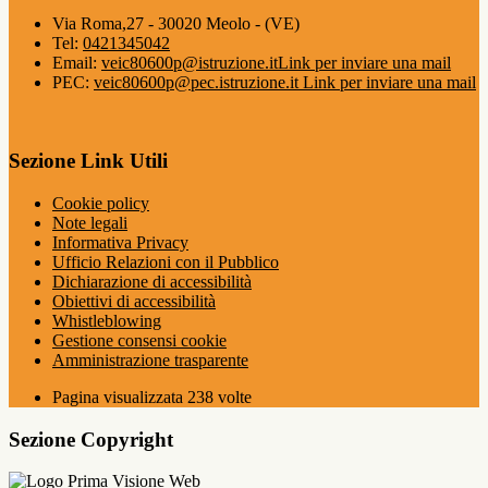
Via Roma,27 - 30020 Meolo - (VE)
Tel:
0421345042
Email:
veic80600p@istruzione.it
Link per inviare una mail
PEC:
veic80600p@pec.istruzione.it
Link per inviare una mail
Sezione Link Utili
Cookie policy
Note legali
Informativa Privacy
Ufficio Relazioni con il Pubblico
Dichiarazione di accessibilità
Obiettivi di accessibilità
Whistleblowing
Gestione consensi cookie
Amministrazione trasparente
Pagina visualizzata
238
volte
Sezione Copyright