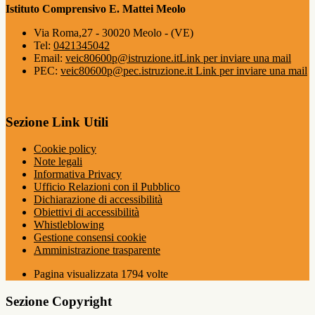
Istituto Comprensivo E. Mattei Meolo
Via Roma,27 - 30020 Meolo - (VE)
Tel:
0421345042
Email:
veic80600p@istruzione.it
Link per inviare una mail
PEC:
veic80600p@pec.istruzione.it
Link per inviare una mail
Sezione Link Utili
Cookie policy
Note legali
Informativa Privacy
Ufficio Relazioni con il Pubblico
Dichiarazione di accessibilità
Obiettivi di accessibilità
Whistleblowing
Gestione consensi cookie
Amministrazione trasparente
Pagina visualizzata
1794
volte
Sezione Copyright