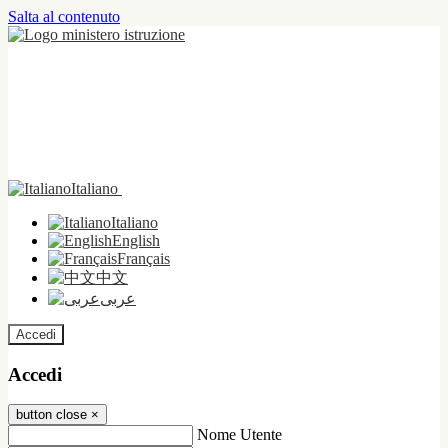
Salta al contenuto
Italiano
Italiano
English
Français
中文
عربى
Accedi
Accedi
button close
×
Nome Utente