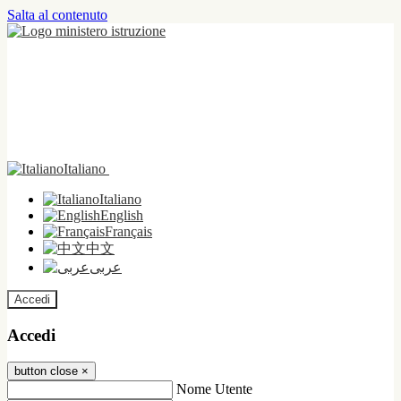
Salta al contenuto
Italiano
Italiano
English
Français
中文
عربى
Accedi
Accedi
button close
×
Nome Utente