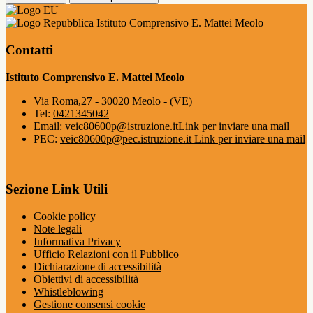
Istituto Comprensivo E. Mattei Meolo
Contatti
Istituto Comprensivo E. Mattei Meolo
Via Roma,27 - 30020 Meolo - (VE)
Tel:
0421345042
Email:
veic80600p@istruzione.it
Link per inviare una mail
PEC:
veic80600p@pec.istruzione.it
Link per inviare una mail
Sezione Link Utili
Cookie policy
Note legali
Informativa Privacy
Ufficio Relazioni con il Pubblico
Dichiarazione di accessibilità
Obiettivi di accessibilità
Whistleblowing
Gestione consensi cookie