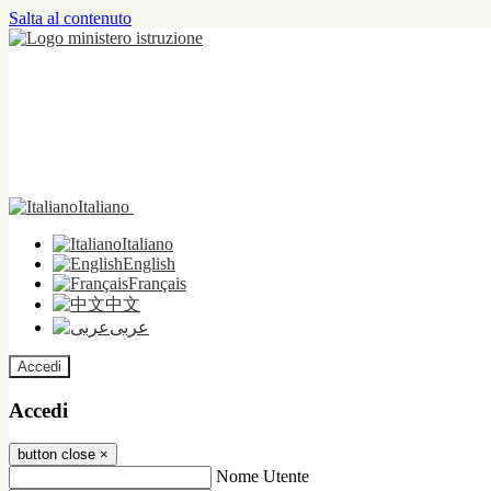
Salta al contenuto
Italiano
Italiano
English
Français
中文
عربى
Accedi
Accedi
button close
×
Nome Utente