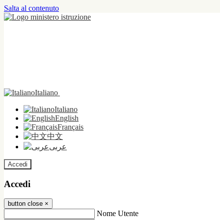
Salta al contenuto
Italiano
Italiano
English
Français
中文
عربى
Accedi
Accedi
button close
×
Nome Utente