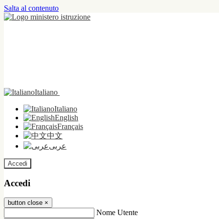
Salta al contenuto
Italiano
Italiano
English
Français
中文
عربى
Accedi
Accedi
button close
×
Nome Utente