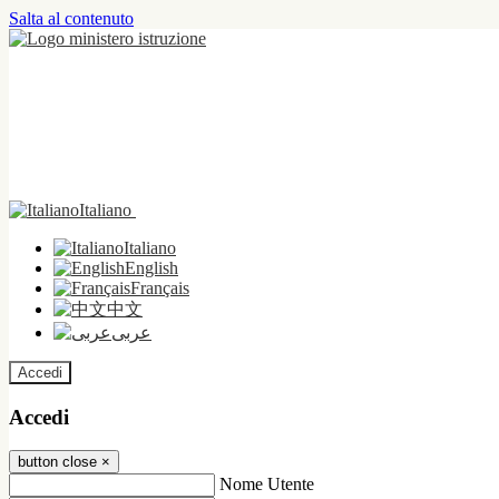
Salta al contenuto
Italiano
Italiano
English
Français
中文
عربى
Accedi
Accedi
button close
×
Nome Utente