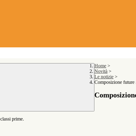
Home
>
Novità
>
Le notizie
>
Composizione future s
Composizione 
classi prime.