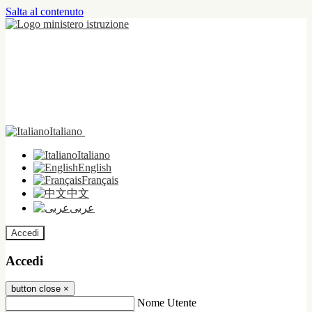
Salta al contenuto
Italiano
Italiano
English
Français
中文
عربى
Accedi
Accedi
button close
×
Nome Utente