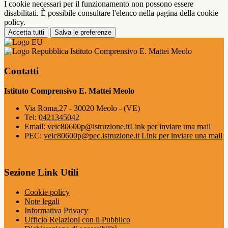
I cookie necessari per il funzionamento non possono essere
disabilitati. È possibile consultare l'elenco nella pagina della cookie
policy.
Accetta tutti
Salva le preferenze
Istituto Comprensivo E. Mattei Meolo
Contatti
Istituto Comprensivo E. Mattei Meolo
Via Roma,27 - 30020 Meolo - (VE)
Tel:
0421345042
Email:
veic80600p@istruzione.it
Link per inviare una mail
PEC:
veic80600p@pec.istruzione.it
Link per inviare una mail
Sezione Link Utili
Cookie policy
Note legali
Informativa Privacy
Ufficio Relazioni con il Pubblico