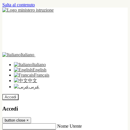
Salta al contenuto
Italiano
Italiano
English
Français
中文
عربى
Accedi
Accedi
button close
×
Nome Utente