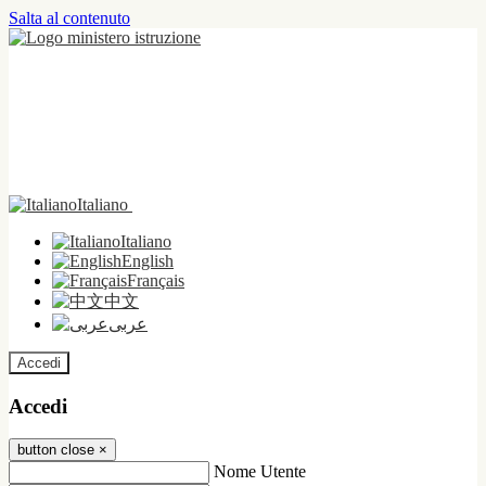
Salta al contenuto
Italiano
Italiano
English
Français
中文
عربى
Accedi
Accedi
button close
×
Nome Utente