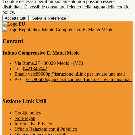
I cookie necessari per il funzionamento non possono essere
disabilitati. È possibile consultare l'elenco nella pagina della cookie
policy.
Accetta tutti
Salva le preferenze
Istituto Comprensivo E. Mattei Meolo
Contatti
Istituto Comprensivo E. Mattei Meolo
Via Roma,27 - 30020 Meolo - (VE)
Tel:
0421345042
Email:
veic80600p@istruzione.it
Link per inviare una mail
PEC:
veic80600p@pec.istruzione.it
Link per inviare una mail
Sezione Link Utili
Cookie policy
Note legali
Informativa Privacy
Ufficio Relazioni con il Pubblico
Dichiarazione di accessibilità