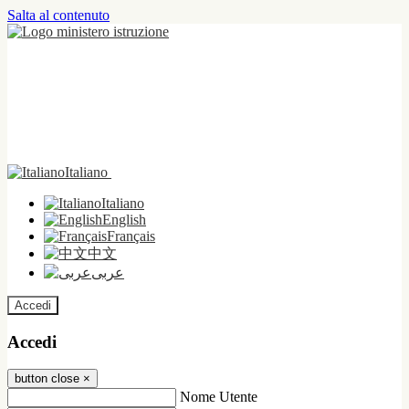
Salta al contenuto
Italiano
Italiano
English
Français
中文
عربى
Accedi
Accedi
button close
×
Nome Utente