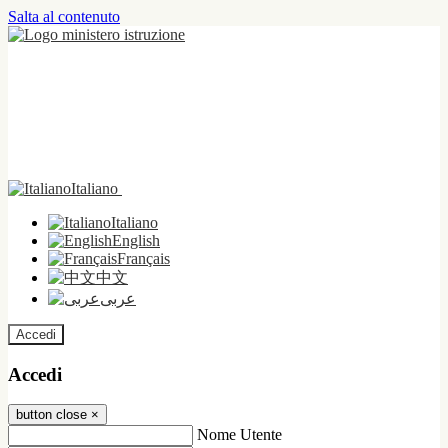
Salta al contenuto
Italiano
Italiano
English
Français
中文
عربى
Accedi
Accedi
button close
×
Nome Utente