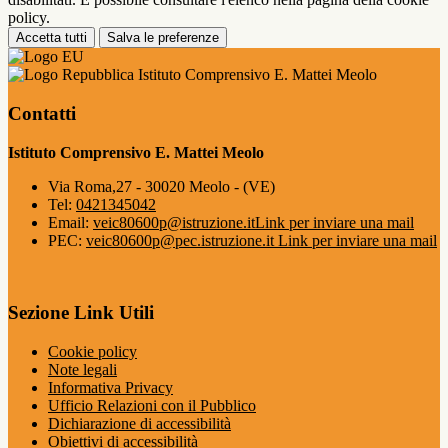
policy.
Accetta tutti
Salva le preferenze
Istituto Comprensivo E. Mattei Meolo
Contatti
Istituto Comprensivo E. Mattei Meolo
Via Roma,27 - 30020 Meolo - (VE)
Tel:
0421345042
Email:
veic80600p@istruzione.it
Link per inviare una mail
PEC:
veic80600p@pec.istruzione.it
Link per inviare una mail
Sezione Link Utili
Cookie policy
Note legali
Informativa Privacy
Ufficio Relazioni con il Pubblico
Dichiarazione di accessibilità
Obiettivi di accessibilità