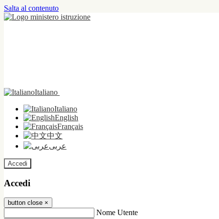
Salta al contenuto
Italiano
Italiano
English
Français
中文
عربى
Accedi
Accedi
button close
×
Nome Utente