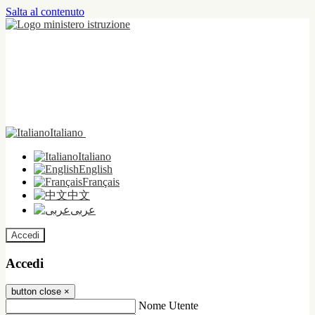
Salta al contenuto
Italiano
Italiano
English
Français
中文
عربى
Accedi
Accedi
button close
×
Nome Utente