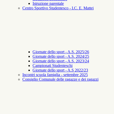
Istruzione parentale
Centro Sportivo Studentesco - I.C. E. Mattei
Giornate dello sport - A.S. 2025/26
Giornate dello sport - A.S. 2024/25
Giornate dello sport - A.S. 2023/24
Campionati Studenteschi
Giornate dello sport - A.S 2022/23
Incontri scuola famiglia - settembre 2025
Consiglio Comunale delle ragazze e dei ragazzi