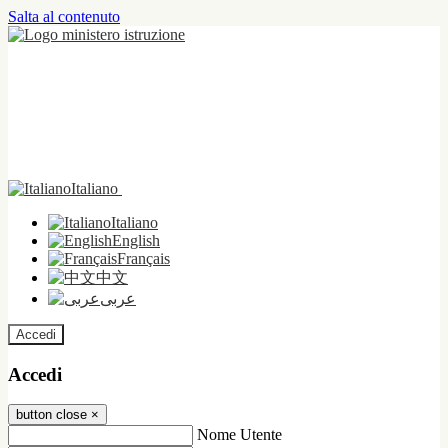
Salta al contenuto
Italiano
Italiano
English
Français
中文
عربى
Accedi
Accedi
button close
×
Nome Utente