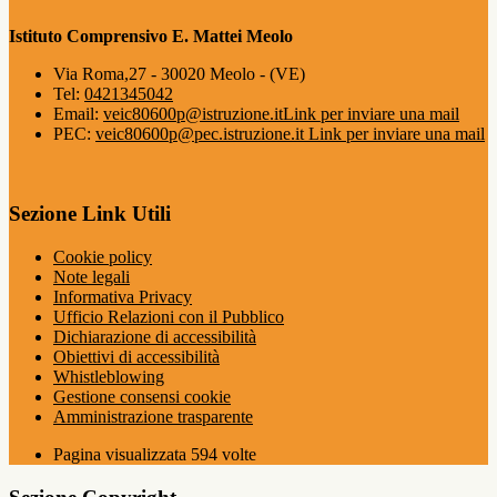
Istituto Comprensivo E. Mattei Meolo
Via Roma,27 - 30020 Meolo - (VE)
Tel:
0421345042
Email:
veic80600p@istruzione.it
Link per inviare una mail
PEC:
veic80600p@pec.istruzione.it
Link per inviare una mail
Sezione Link Utili
Cookie policy
Note legali
Informativa Privacy
Ufficio Relazioni con il Pubblico
Dichiarazione di accessibilità
Obiettivi di accessibilità
Whistleblowing
Gestione consensi cookie
Amministrazione trasparente
Pagina visualizzata
594
volte