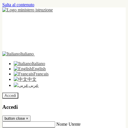
Salta al contenuto
Italiano
Italiano
English
Français
中文
عربى
Accedi
Accedi
button close
×
Nome Utente