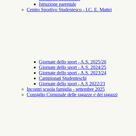
Istruzione parentale
Centro Sportivo Studentesco - I.C. E. Mattei
Giornate dello sport - A.S. 2025/26
Giornate dello sport - A.S. 2024/25
Giornate dello sport - A.S. 2023/24
Campionati Studenteschi
Giornate dello sport - A.S 2022/23
Incontri scuola famiglia - settembre 2025
Consiglio Comunale delle ragazze e dei ragazzi