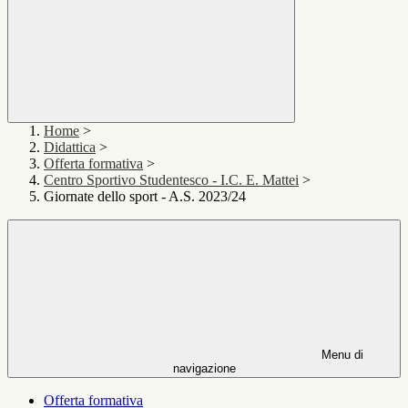
Home
>
Didattica
>
Offerta formativa
>
Centro Sportivo Studentesco - I.C. E. Mattei
>
Giornate dello sport - A.S. 2023/24
Menu di
navigazione
Offerta formativa