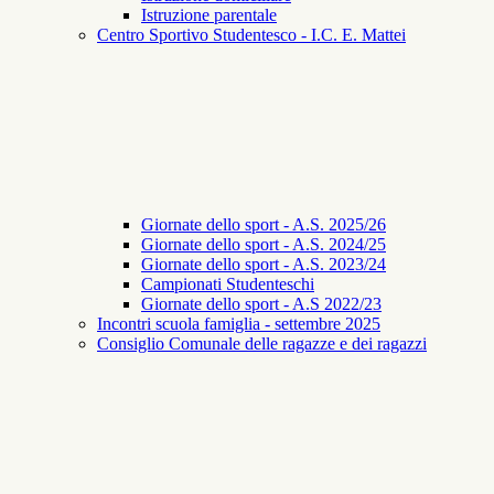
Istruzione parentale
Centro Sportivo Studentesco - I.C. E. Mattei
Giornate dello sport - A.S. 2025/26
Giornate dello sport - A.S. 2024/25
Giornate dello sport - A.S. 2023/24
Campionati Studenteschi
Giornate dello sport - A.S 2022/23
Incontri scuola famiglia - settembre 2025
Consiglio Comunale delle ragazze e dei ragazzi