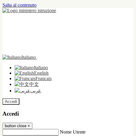
Salta al contenuto
Italiano
Italiano
English
Français
中文
عربى
Accedi
Accedi
button close
×
Nome Utente