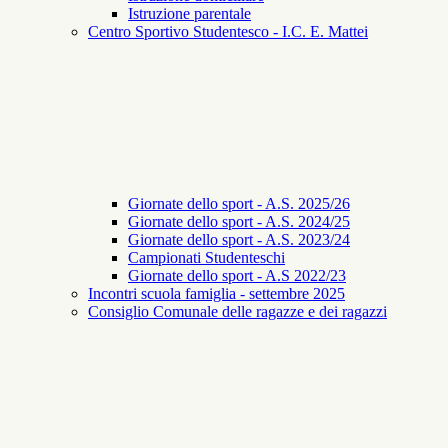
Istruzione parentale
Centro Sportivo Studentesco - I.C. E. Mattei
Giornate dello sport - A.S. 2025/26
Giornate dello sport - A.S. 2024/25
Giornate dello sport - A.S. 2023/24
Campionati Studenteschi
Giornate dello sport - A.S 2022/23
Incontri scuola famiglia - settembre 2025
Consiglio Comunale delle ragazze e dei ragazzi