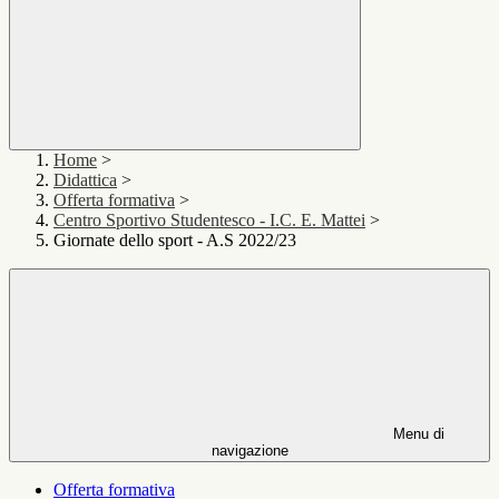
Home
>
Didattica
>
Offerta formativa
>
Centro Sportivo Studentesco - I.C. E. Mattei
>
Giornate dello sport - A.S 2022/23
Menu di
navigazione
Offerta formativa