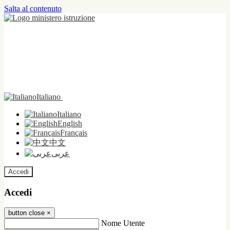
Salta al contenuto
Italiano
Italiano
English
Français
中文
عربى
Accedi
Accedi
button close
×
Nome Utente