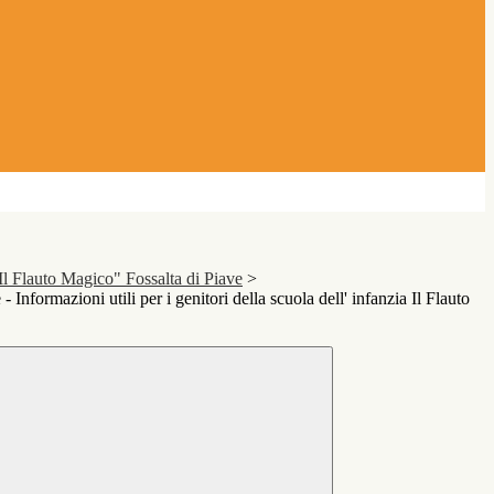
"Il Flauto Magico" Fossalta di Piave
>
 Informazioni utili per i genitori della scuola dell' infanzia Il Flauto