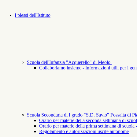
I plessi dell'Istituto
Scuola dell'Infanzia "Acquerello" di Meolo
Collaboriamo insieme - Informazioni utili per i geni
Scuola Secondaria di I grado "S.D. Savio" Fossalta di P
Orario per materie della seconda settimana di scuol
Orario per materie della prima settimana di scuola 
Regolamento e autorizzazioni uscite autonome