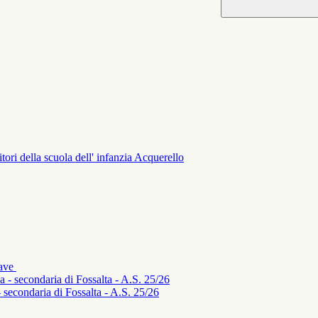
tori della scuola dell' infanzia Acquerello
iave
a - secondaria di Fossalta - A.S. 25/26
- secondaria di Fossalta - A.S. 25/26