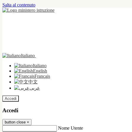
Salta al contenuto
Italiano
Italiano
English
Français
中文
عربى
Accedi
Accedi
button close
×
Nome Utente