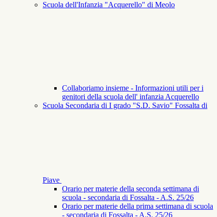
Scuola dell'Infanzia "Acquerello" di Meolo
Collaboriamo insieme - Informazioni utili per i
genitori della scuola dell' infanzia Acquerello
Scuola Secondaria di I grado "S.D. Savio" Fossalta di
Piave
Orario per materie della seconda settimana di
scuola - secondaria di Fossalta - A.S. 25/26
Orario per materie della prima settimana di scuola
- secondaria di Fossalta - A.S. 25/26