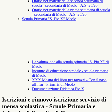
Orario per materie della seconda settimana di
scuola - secondaria di Meolo - A.S. 25/26
Orario per materie della prima settimana di scuola
- secondaria di Meolo - A.S. 25/26
Scuola Primaria "S. Pio X" Meolo
La valutazione alla scuola primaria "S. Pio X" di
Meolo
Incontro di educazione stradale - scuola primaria
di Meolo
XXX Mostra del libro per ragazzi - Con il naso
all'insù - Primaria di Meolo
Documentazione Didattica Pio X
Iscrizioni e rinnovo iscrizione servizio di
mensa scolastica - Scuole Primaria e