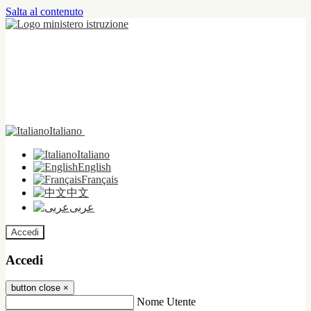
Salta al contenuto
Italiano
Italiano
English
Français
中文
عربى
Accedi
Accedi
button close
×
Nome Utente