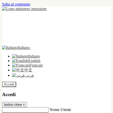
Salta al contenuto
Italiano
Italiano
English
Français
中文
عربى
Accedi
Accedi
button close
×
Nome Utente