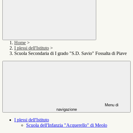
Home
>
I plessi dell'Istituto
>
Scuola Secondaria di I grado "S.D. Savio" Fossalta di Piave
Menu di
navigazione
I plessi dell'Istituto
Scuola dell'Infanzia "Acquerello" di Meolo