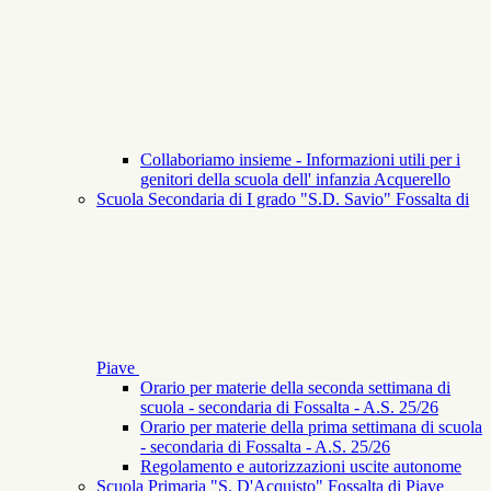
Collaboriamo insieme - Informazioni utili per i
genitori della scuola dell' infanzia Acquerello
Scuola Secondaria di I grado "S.D. Savio" Fossalta di
Piave
Orario per materie della seconda settimana di
scuola - secondaria di Fossalta - A.S. 25/26
Orario per materie della prima settimana di scuola
- secondaria di Fossalta - A.S. 25/26
Regolamento e autorizzazioni uscite autonome
Scuola Primaria "S. D'Acquisto" Fossalta di Piave