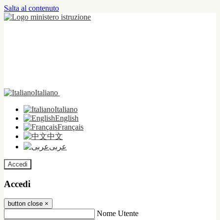
Salta al contenuto
Italiano
Italiano
English
Français
中文
عربى
Accedi
Accedi
button close
×
Nome Utente