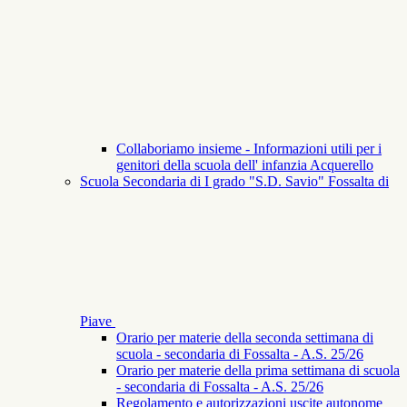
Collaboriamo insieme - Informazioni utili per i
genitori della scuola dell' infanzia Acquerello
Scuola Secondaria di I grado "S.D. Savio" Fossalta di
Piave
Orario per materie della seconda settimana di
scuola - secondaria di Fossalta - A.S. 25/26
Orario per materie della prima settimana di scuola
- secondaria di Fossalta - A.S. 25/26
Regolamento e autorizzazioni uscite autonome