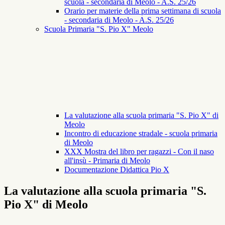
scuola - secondaria di Meolo - A.S. 25/26
Orario per materie della prima settimana di scuola
- secondaria di Meolo - A.S. 25/26
Scuola Primaria "S. Pio X" Meolo
La valutazione alla scuola primaria "S. Pio X" di
Meolo
Incontro di educazione stradale - scuola primaria
di Meolo
XXX Mostra del libro per ragazzi - Con il naso
all'insù - Primaria di Meolo
Documentazione Didattica Pio X
La valutazione alla scuola primaria "S.
Pio X" di Meolo