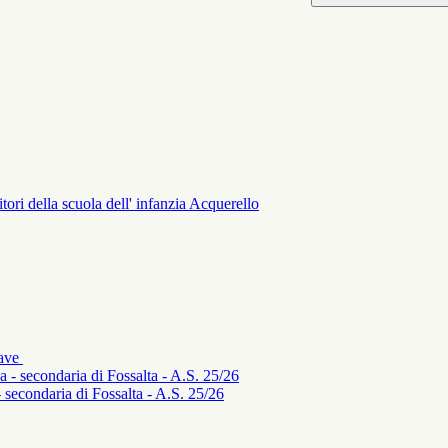
tori della scuola dell' infanzia Acquerello
iave
a - secondaria di Fossalta - A.S. 25/26
- secondaria di Fossalta - A.S. 25/26