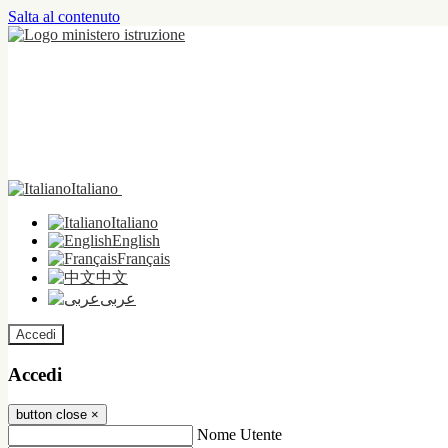
Salta al contenuto
Italiano
Italiano
English
Français
中文
عربى
Accedi
Accedi
button close
×
Nome Utente