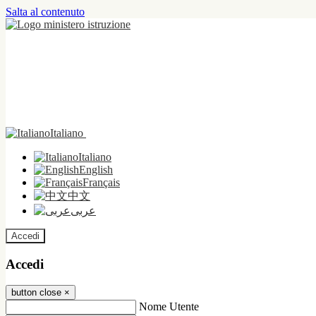
Salta al contenuto
Italiano
Italiano
English
Français
中文
عربى
Accedi
Accedi
button close
×
Nome Utente