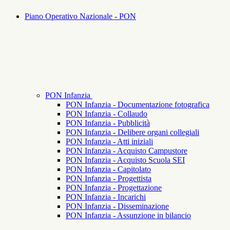
Piano Operativo Nazionale - PON
PON Infanzia
PON Infanzia - Documentazione fotografica
PON Infanzia - Collaudo
PON Infanzia - Pubblicità
PON Infanzia - Delibere organi collegiali
PON Infanzia - Atti iniziali
PON Infanzia - Acquisto Campustore
PON Infanzia - Acquisto Scuola SEI
PON Infanzia - Capitolato
PON Infanzia - Progettista
PON Infanzia - Progettazione
PON Infanzia - Incarichi
PON Infanzia - Disseminazione
PON Infanzia - Assunzione in bilancio