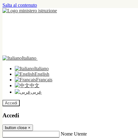
Salta al contenuto
Italiano
Italiano
English
Français
中文
عربى
Accedi
Accedi
button close
×
Nome Utente