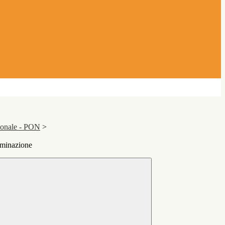
ionale - PON
>
eminazione