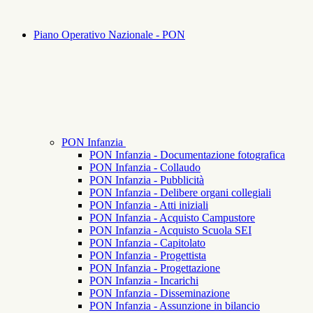
Piano Operativo Nazionale - PON
PON Infanzia
PON Infanzia - Documentazione fotografica
PON Infanzia - Collaudo
PON Infanzia - Pubblicità
PON Infanzia - Delibere organi collegiali
PON Infanzia - Atti iniziali
PON Infanzia - Acquisto Campustore
PON Infanzia - Acquisto Scuola SEI
PON Infanzia - Capitolato
PON Infanzia - Progettista
PON Infanzia - Progettazione
PON Infanzia - Incarichi
PON Infanzia - Disseminazione
PON Infanzia - Assunzione in bilancio