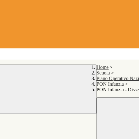
Home
>
Scuola
>
Piano Operativo Naz
PON Infanzia
>
PON Infanzia - Diss