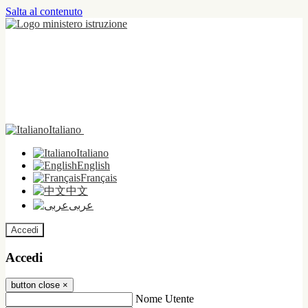
Salta al contenuto
Italiano
Italiano
English
Français
中文
عربى
Accedi
Accedi
button close
×
Nome Utente