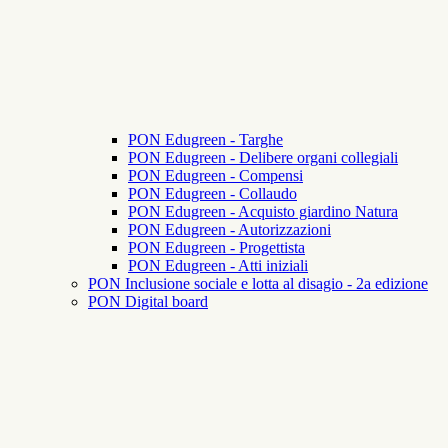
PON Edugreen - Targhe
PON Edugreen - Delibere organi collegiali
PON Edugreen - Compensi
PON Edugreen - Collaudo
PON Edugreen - Acquisto giardino Natura
PON Edugreen - Autorizzazioni
PON Edugreen - Progettista
PON Edugreen - Atti iniziali
PON Inclusione sociale e lotta al disagio - 2a edizione
PON Digital board