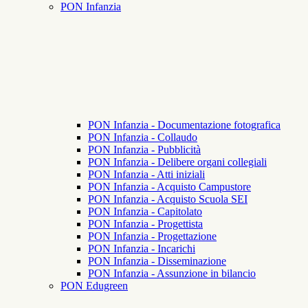
PON Infanzia
PON Infanzia - Documentazione fotografica
PON Infanzia - Collaudo
PON Infanzia - Pubblicità
PON Infanzia - Delibere organi collegiali
PON Infanzia - Atti iniziali
PON Infanzia - Acquisto Campustore
PON Infanzia - Acquisto Scuola SEI
PON Infanzia - Capitolato
PON Infanzia - Progettista
PON Infanzia - Progettazione
PON Infanzia - Incarichi
PON Infanzia - Disseminazione
PON Infanzia - Assunzione in bilancio
PON Edugreen