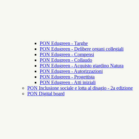
PON Edugreen - Targhe
PON Edugreen - Delibere organi collegiali
PON Edugreen - Compensi
PON Edugreen - Collaudo
PON Edugreen - Acquisto giardino Natura
PON Edugreen - Autorizzazioni
PON Edugreen - Progettista
PON Edugreen - Atti iniziali
PON Inclusione sociale e lotta al disagio - 2a edizione
PON Digital board