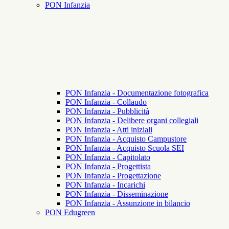
PON Infanzia
PON Infanzia - Documentazione fotografica
PON Infanzia - Collaudo
PON Infanzia - Pubblicità
PON Infanzia - Delibere organi collegiali
PON Infanzia - Atti iniziali
PON Infanzia - Acquisto Campustore
PON Infanzia - Acquisto Scuola SEI
PON Infanzia - Capitolato
PON Infanzia - Progettista
PON Infanzia - Progettazione
PON Infanzia - Incarichi
PON Infanzia - Disseminazione
PON Infanzia - Assunzione in bilancio
PON Edugreen