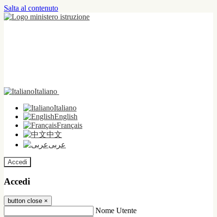
Salta al contenuto
Italiano
Italiano
English
Français
中文
عربى
Accedi
Accedi
button close
×
Nome Utente