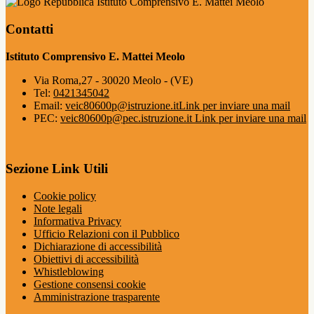
Istituto Comprensivo E. Mattei Meolo
Contatti
Istituto Comprensivo E. Mattei Meolo
Via Roma,27 - 30020 Meolo - (VE)
Tel:
0421345042
Email:
veic80600p@istruzione.it
Link per inviare una mail
PEC:
veic80600p@pec.istruzione.it
Link per inviare una mail
Sezione Link Utili
Cookie policy
Note legali
Informativa Privacy
Ufficio Relazioni con il Pubblico
Dichiarazione di accessibilità
Obiettivi di accessibilità
Whistleblowing
Gestione consensi cookie
Amministrazione trasparente