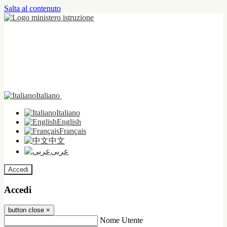
Salta al contenuto
Italiano
Italiano
English
Français
中文
عربى
Accedi
Accedi
button close
×
Nome Utente