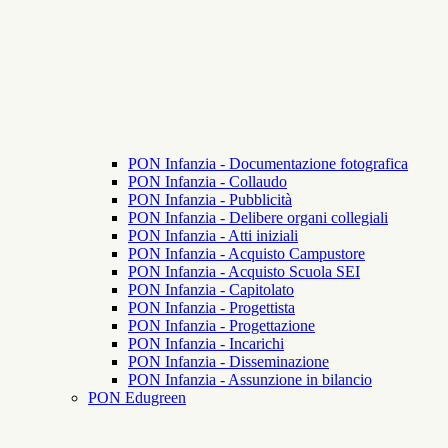
PON Infanzia - Documentazione fotografica
PON Infanzia - Collaudo
PON Infanzia - Pubblicità
PON Infanzia - Delibere organi collegiali
PON Infanzia - Atti iniziali
PON Infanzia - Acquisto Campustore
PON Infanzia - Acquisto Scuola SEI
PON Infanzia - Capitolato
PON Infanzia - Progettista
PON Infanzia - Progettazione
PON Infanzia - Incarichi
PON Infanzia - Disseminazione
PON Infanzia - Assunzione in bilancio
PON Edugreen