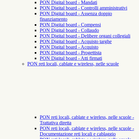
PON Digital board - Mandati
PON Digital board - Controlli amministrativi
PON Digital board - Assenza doppio
finanziamento
PON Digital board - Compensi
PON Digital board - Collaudo
PON Digital board - Delibere organi collegiali
PON Digital board - Acquisto targhe
PON Digital board - Acquisto
PON Digital board - Progettista
PON Digital board - Atti firmati
PON reti locali, cablate e wireless, nelle scuole
PON reti locali, cablate e wireless, nelle scuole -
Trattativa diretta
PON reti locali, cablate e wireless, nelle scuole -
Documentazione reti locali e cablaggio