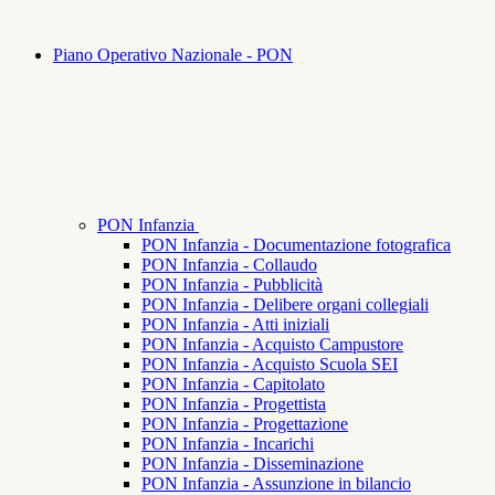
Piano Operativo Nazionale - PON
PON Infanzia
PON Infanzia - Documentazione fotografica
PON Infanzia - Collaudo
PON Infanzia - Pubblicità
PON Infanzia - Delibere organi collegiali
PON Infanzia - Atti iniziali
PON Infanzia - Acquisto Campustore
PON Infanzia - Acquisto Scuola SEI
PON Infanzia - Capitolato
PON Infanzia - Progettista
PON Infanzia - Progettazione
PON Infanzia - Incarichi
PON Infanzia - Disseminazione
PON Infanzia - Assunzione in bilancio