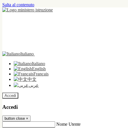
Salta al contenuto
Italiano
Italiano
English
Français
中文
عربى
Accedi
Accedi
button close
×
Nome Utente