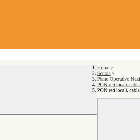
Home
>
Scuola
>
Piano Operativo Naz
PON reti locali, cabla
PON reti locali, cabla