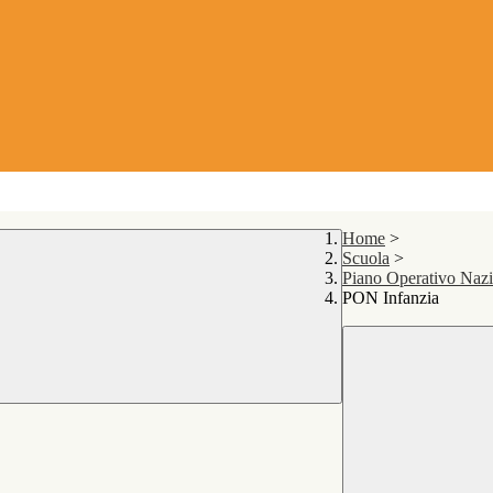
Home
>
Scuola
>
Piano Operativo Naz
PON Infanzia