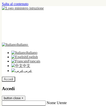
Salta al contenuto
Italiano
Italiano
English
Français
中文
عربى
Accedi
Accedi
button close
×
Nome Utente