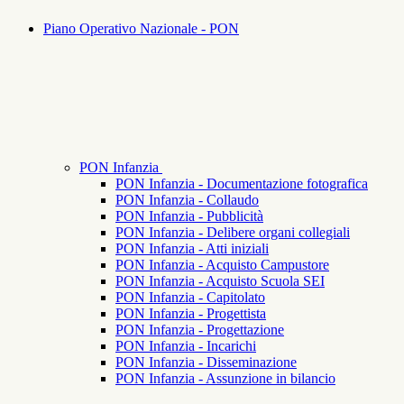
Piano Operativo Nazionale - PON
PON Infanzia
PON Infanzia - Documentazione fotografica
PON Infanzia - Collaudo
PON Infanzia - Pubblicità
PON Infanzia - Delibere organi collegiali
PON Infanzia - Atti iniziali
PON Infanzia - Acquisto Campustore
PON Infanzia - Acquisto Scuola SEI
PON Infanzia - Capitolato
PON Infanzia - Progettista
PON Infanzia - Progettazione
PON Infanzia - Incarichi
PON Infanzia - Disseminazione
PON Infanzia - Assunzione in bilancio