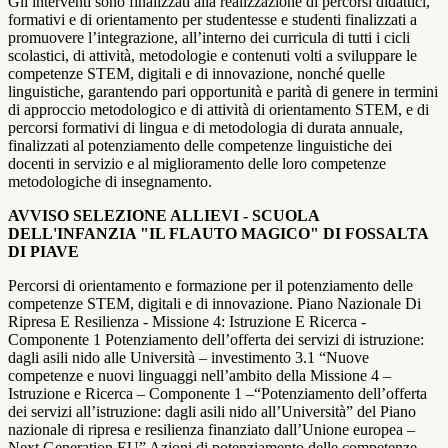
Gli interventi sono finalizzati alla realizzazione di percorsi didattici,
formativi e di orientamento per studentesse e studenti finalizzati a
promuovere l’integrazione, all’interno dei curricula di tutti i cicli
scolastici, di attività, metodologie e contenuti volti a sviluppare le
competenze STEM, digitali e di innovazione, nonché quelle
linguistiche, garantendo pari opportunità e parità di genere in termini
di approccio metodologico e di attività di orientamento STEM, e di
percorsi formativi di lingua e di metodologia di durata annuale,
finalizzati al potenziamento delle competenze linguistiche dei
docenti in servizio e al miglioramento delle loro competenze
metodologiche di insegnamento.
AVVISO SELEZIONE ALLIEVI - SCUOLA
DELL'INFANZIA "IL FLAUTO MAGICO" DI FOSSALTA
DI PIAVE
Percorsi di orientamento e formazione per il potenziamento delle
competenze STEM, digitali e di innovazione. Piano Nazionale Di
Ripresa E Resilienza - Missione 4: Istruzione E Ricerca -
Componente 1 Potenziamento dell’offerta dei servizi di istruzione:
dagli asili nido alle Università – investimento 3.1 “Nuove
competenze e nuovi linguaggi nell’ambito della Missione 4 –
Istruzione e Ricerca – Componente 1 –“Potenziamento dell’offerta
dei servizi all’istruzione: dagli asili nido all’Università” del Piano
nazionale di ripresa e resilienza finanziato dall’Unione europea –
Next Generation EU” Azioni di potenziamento delle competenze