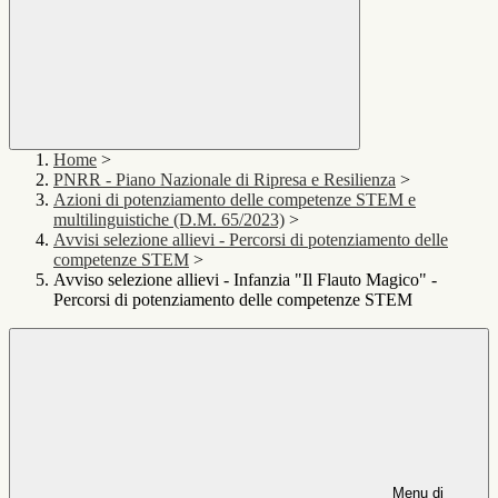
Home
>
PNRR - Piano Nazionale di Ripresa e Resilienza
>
Azioni di potenziamento delle competenze STEM e
multilinguistiche (D.M. 65/2023)
>
Avvisi selezione allievi - Percorsi di potenziamento delle
competenze STEM
>
Avviso selezione allievi - Infanzia "Il Flauto Magico" -
Percorsi di potenziamento delle competenze STEM
Menu di