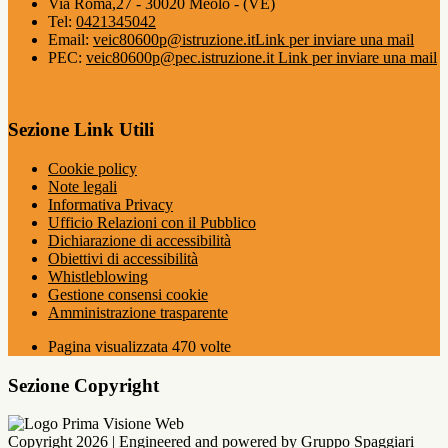
Via Roma,27 - 30020 Meolo - (VE)
Tel:
0421345042
Email:
veic80600p@istruzione.it
Link per inviare una mail
PEC:
veic80600p@pec.istruzione.it
Link per inviare una mail
Sezione Link Utili
Cookie policy
Note legali
Informativa Privacy
Ufficio Relazioni con il Pubblico
Dichiarazione di accessibilità
Obiettivi di accessibilità
Whistleblowing
Gestione consensi cookie
Amministrazione trasparente
Pagina visualizzata
470
volte
Sezione Copyright
Copyright 2026 | Engineered and powered by Gruppo Spaggiari