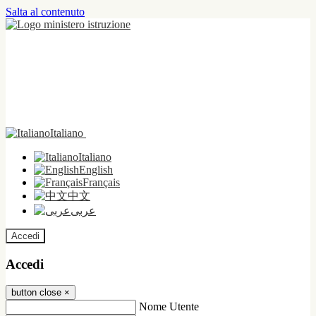
Salta al contenuto
Italiano
Italiano
English
Français
中文
عربى
Accedi
Accedi
button close
×
Nome Utente