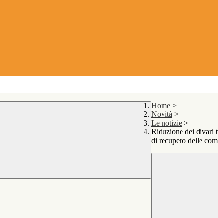
Home
>
Novità
>
Le notizie
>
Riduzione dei divari t
di recupero delle com