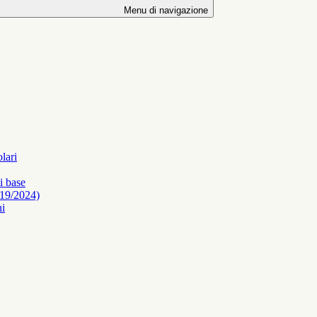
Menu di navigazione
olari
i base
. 19/2024)
hi