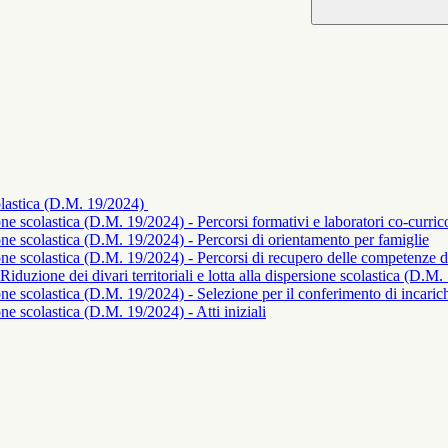
scolastica (D.M. 19/2024)
sione scolastica (D.M. 19/2024) - Percorsi formativi e laboratori co-curric
rsione scolastica (D.M. 19/2024) - Percorsi di orientamento per famiglie
rsione scolastica (D.M. 19/2024) - Percorsi di recupero delle competenze d
duzione dei divari territoriali e lotta alla dispersione scolastica (D.M
sione scolastica (D.M. 19/2024) - Selezione per il conferimento di incaric
ione scolastica (D.M. 19/2024) - Atti iniziali