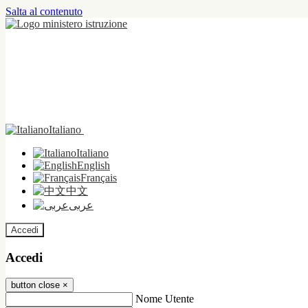
Salta al contenuto
Italiano
Italiano
English
Français
中文
عربى
Accedi
Accedi
button close
×
Nome Utente