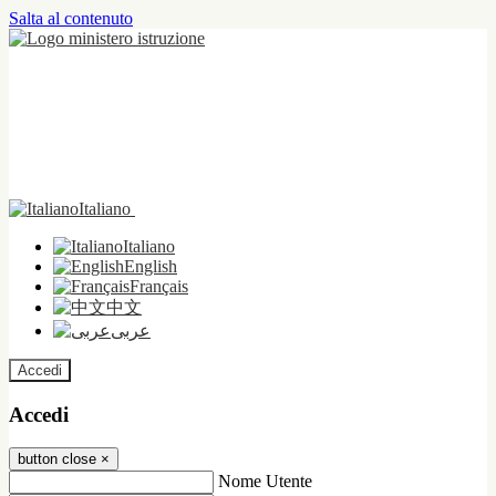
Salta al contenuto
Italiano
Italiano
English
Français
中文
عربى
Accedi
Accedi
button close
×
Nome Utente