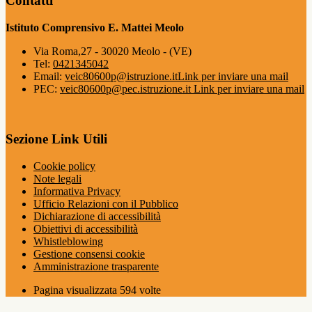
Contatti
Istituto Comprensivo E. Mattei Meolo
Via Roma,27 - 30020 Meolo - (VE)
Tel:
0421345042
Email:
veic80600p@istruzione.it
Link per inviare una mail
PEC:
veic80600p@pec.istruzione.it
Link per inviare una mail
Sezione Link Utili
Cookie policy
Note legali
Informativa Privacy
Ufficio Relazioni con il Pubblico
Dichiarazione di accessibilità
Obiettivi di accessibilità
Whistleblowing
Gestione consensi cookie
Amministrazione trasparente
Pagina visualizzata
594
volte