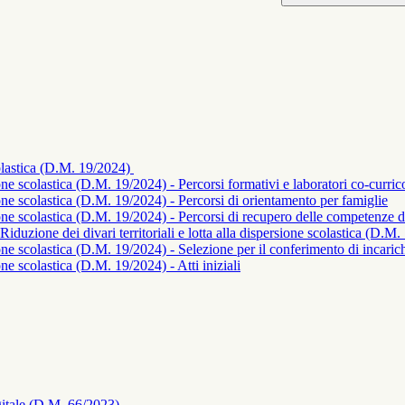
scolastica (D.M. 19/2024)
sione scolastica (D.M. 19/2024) - Percorsi formativi e laboratori co-curric
rsione scolastica (D.M. 19/2024) - Percorsi di orientamento per famiglie
rsione scolastica (D.M. 19/2024) - Percorsi di recupero delle competenze d
duzione dei divari territoriali e lotta alla dispersione scolastica (D.M
sione scolastica (D.M. 19/2024) - Selezione per il conferimento di incaric
ione scolastica (D.M. 19/2024) - Atti iniziali
igitale (D.M. 66/2023)