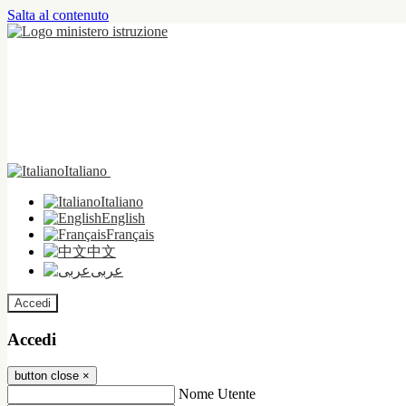
Salta al contenuto
Italiano
Italiano
English
Français
中文
عربى
Accedi
Accedi
button close
×
Nome Utente