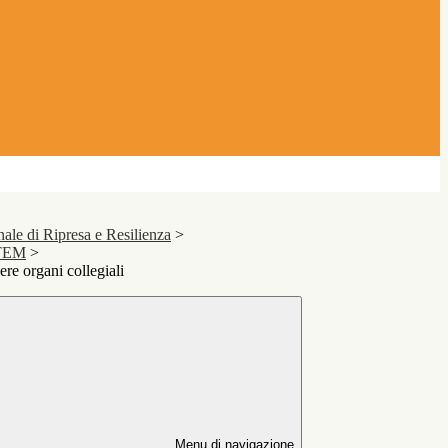
le di Ripresa e Resilienza
>
STEM
>
e organi collegiali
Menu di navigazione