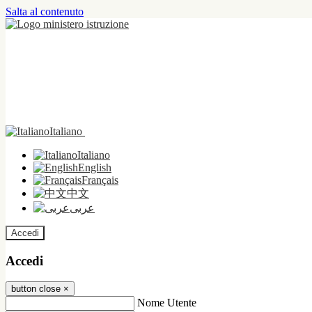
Salta al contenuto
Italiano
Italiano
English
Français
中文
عربى
Accedi
Accedi
button close
×
Nome Utente