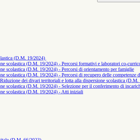
scolastica (D.M. 19/2024)
sione scolastica (D.M. 19/2024) - Percorsi formativi e laboratori co-curric
rsione scolastica (D.M. 19/2024) - Percorsi di orientamento per famiglie
rsione scolastica (D.M. 19/2024) - Percorsi di recupero delle competenze d
duzione dei divari territoriali e lotta alla dispersione scolastica (D.M
sione scolastica (D.M. 19/2024) - Selezione per il conferimento di incaric
ione scolastica (D.M. 19/2024) - Atti iniziali
igitale (D.M. 66/2023)