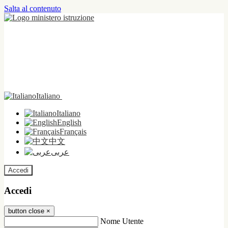
Salta al contenuto
Italiano
Italiano
English
Français
中文
عربى
Accedi
Accedi
button close
×
Nome Utente