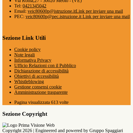
Via Roma,27 - 30020 Meolo - (VE)
Tel:
0421345042
Email:
veic80600p@istruzione.it
Link per inviare una mail
PEC:
veic80600p@pec.istruzione.it
Link per inviare una mail
Sezione Link Utili
Cookie policy
Note legali
Informativa Privacy
Ufficio Relazioni con il Pubblico
Dichiarazione di accessibilità
Obiettivi di accessibilità
Whistleblowing
Gestione consensi cookie
Amministrazione trasparente
Pagina visualizzata
613
volte
Sezione Copyright
Copyright 2026 | Engineered and powered by Gruppo Spaggiari