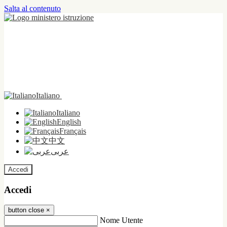
Salta al contenuto
Italiano
Italiano
English
Français
中文
عربى
Accedi
Accedi
button close
×
Nome Utente